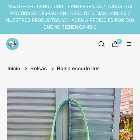
15% OFF ABONANDO CON TRANSFERENCIA / TODOS LOS
PEDIDOS SE DESPACHAN LUEGO DE 5 DIAS HABILES /
NUESTROS PRODUCTOS SE HACEN A PEDIDO ES POR ESO
QUE NO TIENEN CAMBIO
0
Inicio
Bolsas
Bolsa escudo ilus