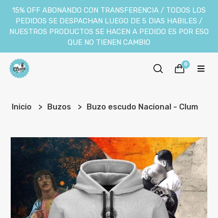
15% OFF ABONANDO CON TRANSFERENCIA / TODOS LOS
PEDIDOS SE DESPACHAN LUEGO DE 5 DIAS HABILES /
NUESTROS PRODUCTOS SE HACEN A PEDIDO ES POR ESO
QUE NO TIENEN CAMBIO
0
Inicio
Buzos
Buzo escudo Nacional - Clum