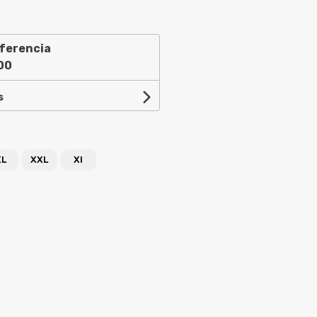
ferencia
00
s
XL
XXL
Xl