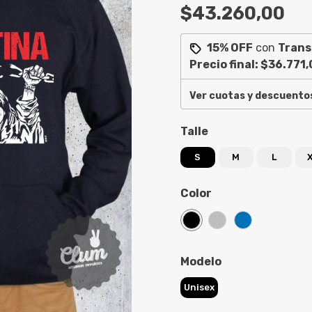
$43.260,00
15% OFF
con
Trans
Precio final:
$36.771,
Ver cuotas y descuento
Talle
S
M
L
Color
Modelo
Unisex