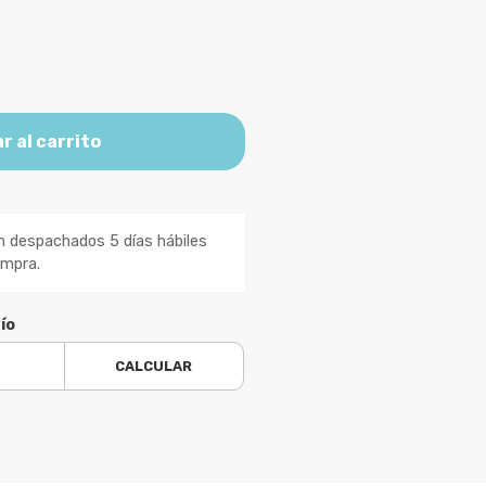
r al carrito
n despachados 5 días hábiles
ompra.
ío
CALCULAR