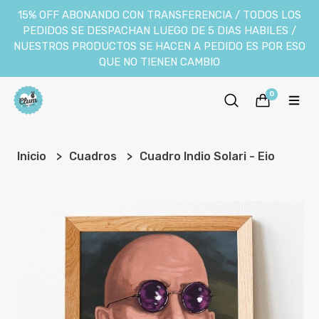
15% OFF ABONANDO CON TRANSFERENCIA / TODOS LOS
PEDIDOS SE DESPACHAN LUEGO DE 5 DIAS HABILES /
NUESTROS PRODUCTOS SE HACEN A PEDIDO ES POR ESO
QUE NO TIENEN CAMBIO
0
Inicio
Cuadros
Cuadro Indio Solari - Eio