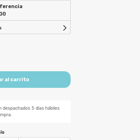
ferencia
,00
s
r al carrito
n despachados 5 días hábiles
ompra.
ío