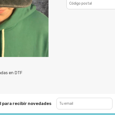
adas en DTF
l para recibir novedades