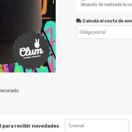
después de realizada la c
Calculá el costo de env
decorado
l para recibir novedades