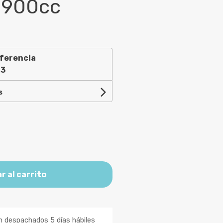
 900cc
ferencia
23
s
r al carrito
n despachados 5 días hábiles