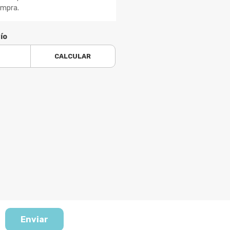
ompra.
ío
CALCULAR
Enviar