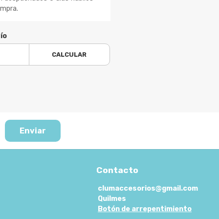
ompra.
ío
CALCULAR
Enviar
Contacto
clumaccesorios@gmail.com
Quilmes
Botón de arrepentimiento