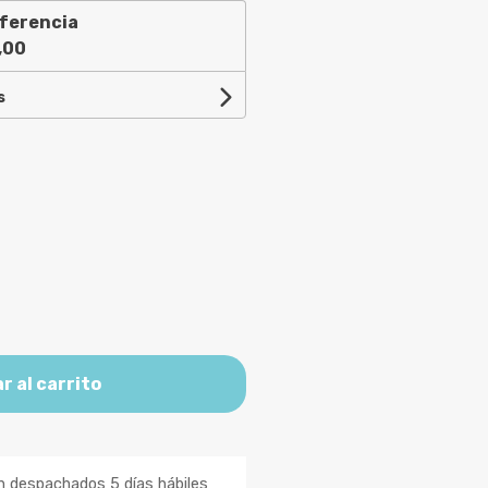
ferencia
,00
s
r al carrito
n despachados 5 días hábiles