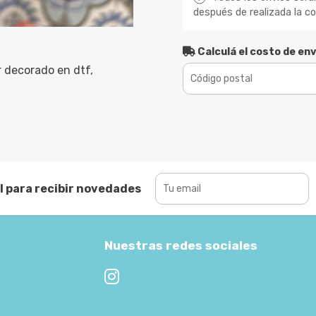
después de realizada la c
Calculá el costo de env
r decorado en dtf,
l para recibir novedades
Nuestras redes sociales