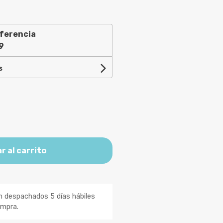
ferencia
9
s
r al carrito
n despachados 5 días hábiles
ompra.