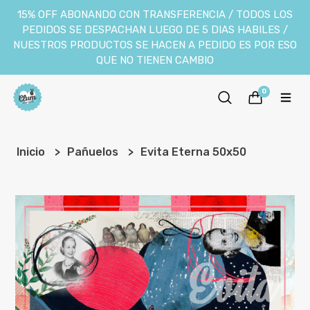
15% OFF ABONANDO CON TRANSFERENCIA / TODOS LOS
PEDIDOS SE DESPACHAN LUEGO DE 5 DIAS HABILES /
NUESTROS PRODUCTOS SE HACEN A PEDIDO ES POR ESO
QUE NO TIENEN CAMBIO
0
Inicio
Pañuelos
Evita Eterna 50x50