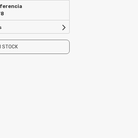
ferencia
78
s
N STOCK