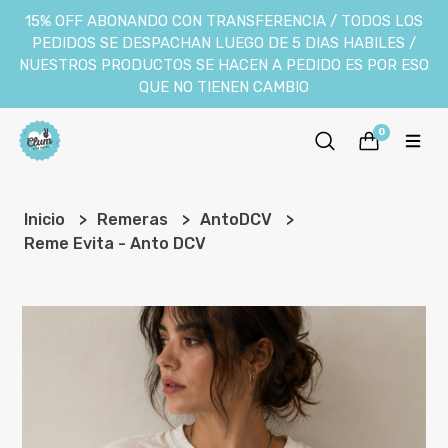
15% OFF ABONANDO CON TRANSFERENCIA / TODOS LOS
PEDIDOS SE DESPACHAN LUEGO DE 5 DIAS HABILES /
NUESTROS PRODUCTOS SE HACEN A PEDIDO ES POR ESO
QUE NO TIENEN CAMBIO
0
Inicio
Remeras
AntoDCV
Reme Evita - Anto DCV