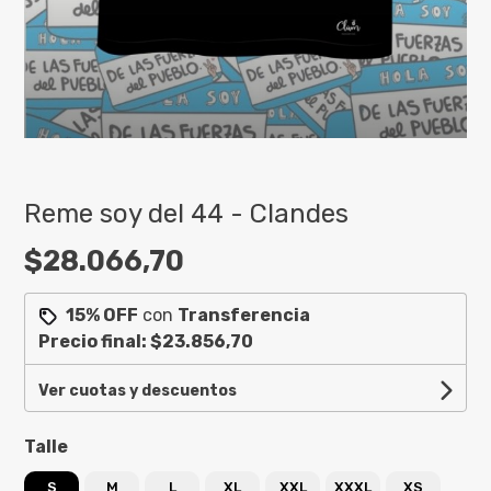
Reme soy del 44 - Clandes
$28.066,70
15% OFF
con
Transferencia
Precio final:
$23.856,70
Ver cuotas y descuentos
Talle
S
M
L
XL
XXL
XXXL
XS