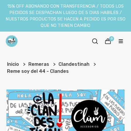
15% OFF ABONANDO CON TRANSFERENCIA / TODOS LOS
PEDIDOS SE DESPACHAN LUEGO DE 5 DIAS HABILES /
NUESTROS PRODUCTOS SE HACEN A PEDIDO ES POR ESO
QUE NO TIENEN CAMBIO
0
Inicio
Remeras
Clandestinah
Reme soy del 44 - Clandes