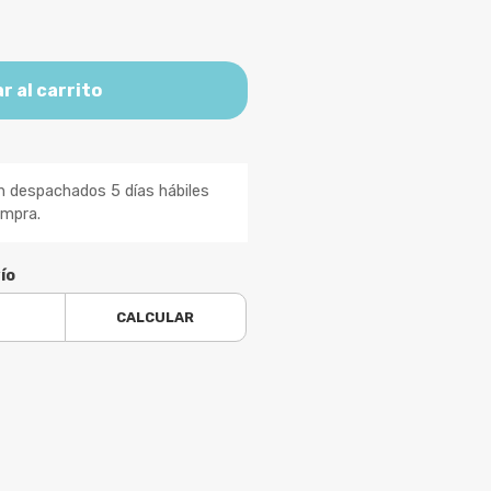
r al carrito
n despachados 5 días hábiles
ompra.
ío
CALCULAR