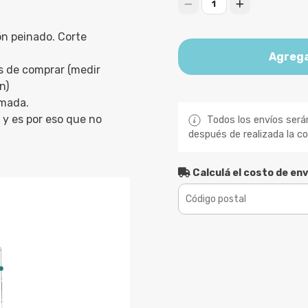
1
n peinado. Corte
Agrega
s de comprar (medir
n)
imada.
y es por eso que no
Todos los envíos será
después de realizada la c
Calculá el costo de env