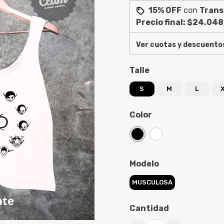
15% OFF
con
Trans
Precio final:
$24.048
Ver cuotas y descuento
Talle
S
M
L
Color
Modelo
MUSCULOSA
Cantidad