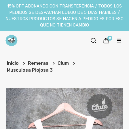
15% OFF ABONANDO CON TRANSFERENCIA / TODOS LOS
PEDIDOS SE DESPACHAN LUEGO DE 5 DIAS HABILES /
NUESTROS PRODUCTOS SE HACEN A PEDIDO ES POR ESO
QUE NO TIENEN CAMBIO
0
Inicio
Remeras
Clum
Musculosa Piojosa 3