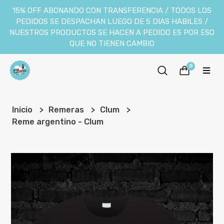
15% OFF ABONANDO CON TRANSFERENCIA / TODOS LOS
PEDIDOS SE DESPACHAN LUEGO DE 5 DIAS HABILES /
NUESTROS PRODUCTOS SE HACEN A PEDIDO ES POR ESO
QUE NO TIENEN CAMBIO
0
Inicio
Remeras
Clum
Reme argentino - Clum