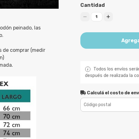
Cantidad
1
odón peinado, las
o.
Agrega
s de comprar (medir
n)
imada.
Todos los envíos será
después de realizada la c
Calculá el costo de env