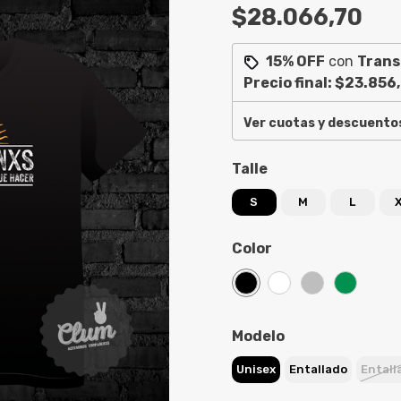
$28.066,70
15% OFF
con
Trans
Precio final:
$23.856
Ver cuotas y descuento
Talle
S
M
L
Color
Modelo
Unisex
Entallado
Entall