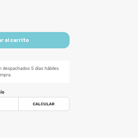
r al carrito
n despachados 5 días hábiles
ompra.
ío
CALCULAR