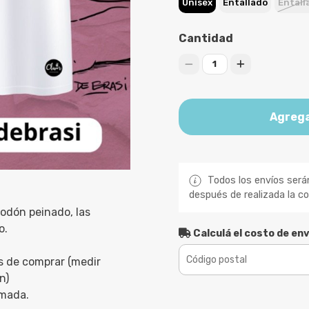
Unisex
Entallado
Entall
Cantidad
1
Agrega
Todos los envíos será
después de realizada la c
odón peinado, las
o.
Calculá el costo de env
s de comprar (medir
n)
imada.