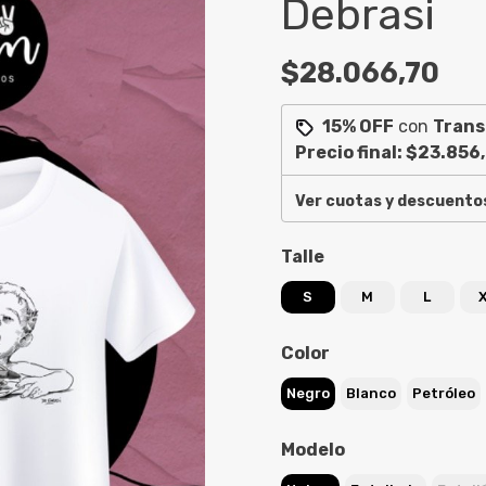
Debrasi
$28.066,70
15% OFF
con
Trans
Precio final:
$23.856
Ver cuotas y descuento
Talle
S
M
L
Color
Negro
Blanco
Petróleo
Modelo