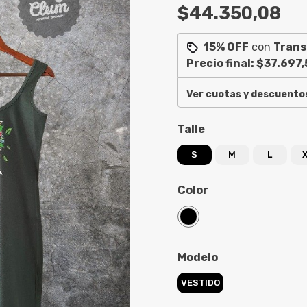
$44.350,08
15% OFF
con
Trans
Precio final:
$37.697,
Ver cuotas y descuento
Talle
S
M
L
Color
Modelo
VESTIDO