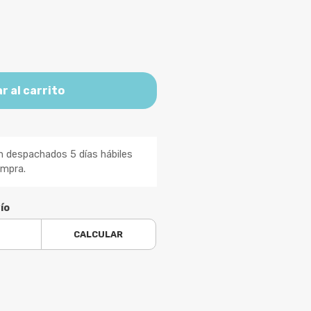
r al carrito
n despachados 5 días hábiles
ompra.
ío
CALCULAR