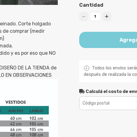
Cantidad
1
peinado. Corte holgado
s de comprar (medir
n)
Agrega
imada.
dido y es por eso que NO
DISEÑO DE LA TIENDA de
Todos los envíos será
después de realizada la c
RLO EN OBSERVACIONES
Calculá el costo de env