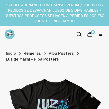
15% OFF ABONANDO CON TRANSFERENCIA / TODOS LOS
PEDIDOS SE DESPACHAN LUEGO DE 5 DIAS HABILES /
NUESTROS PRODUCTOS SE HACEN A PEDIDO ES POR ESO
QUE NO TIENEN CAMBIO
0
Inicio
Remeras
Piba Posters
Luz de Marfil - Piba Posters