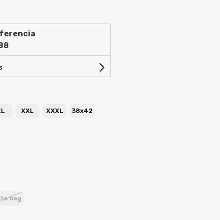
ferencia
88
s
XL
XXL
XXXL
38x42
te bag