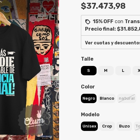
$37.473,98
15% OFF
con
Trans
Precio final:
$31.852,
Ver cuotas y descuento
Talle
S
M
L
Color
Negro
Blanco
natural
Modelo
Unisex
Crop
Buzo
To