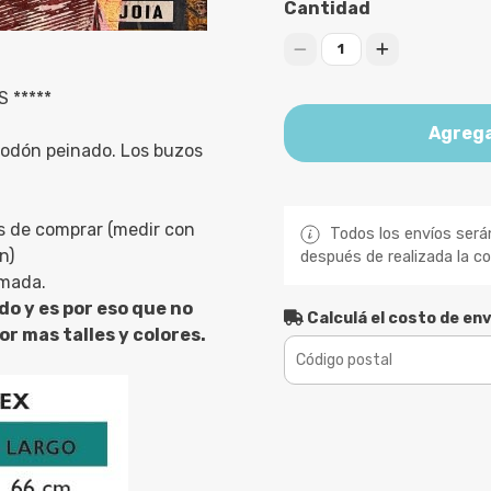
Cantidad
1
 *****
Agrega
godón peinado. Los buzos
s de comprar (medir con
Todos los envíos será
n)
después de realizada la c
imada.
do y es por eso que no
Calculá el costo de env
r mas talles y colores.