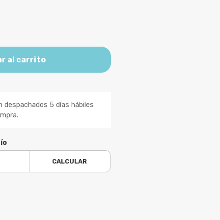
r al carrito
n despachados 5 días hábiles
ompra.
ío
CALCULAR