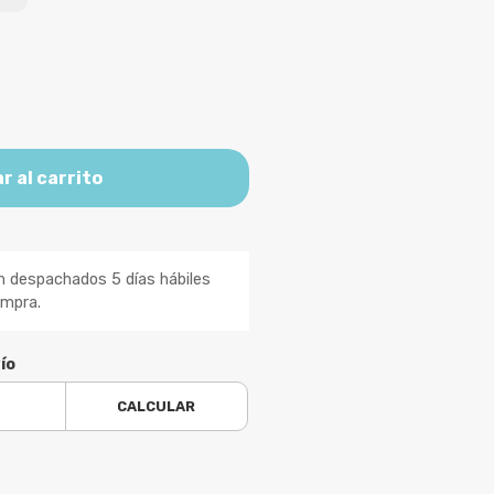
r al carrito
n despachados 5 días hábiles
ompra.
ío
CALCULAR