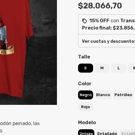
$28.066,70
15% OFF
con
Trans
Precio final:
$23.856
Ver cuotas y descuento
Talle
S
M
L
Color
Negro
Blanco
Petróleo
Rojo
Modelo
odón peinado, las
o.
Unisex
Entallado
Entall