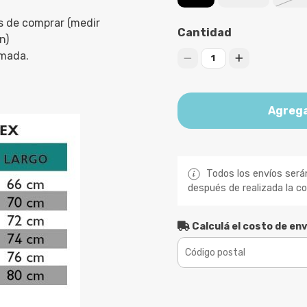
s de comprar (medir
Cantidad
n)
imada.
1
Agrega
Todos los envíos será
después de realizada la c
Calculá el costo de env