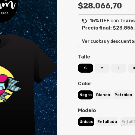
$28.066,70
15% OFF
con
Trans
Precio final:
$23.856
Ver cuotas y descuento
Talle
S
M
L
Color
Negro
Blanco
Petróleo
Modelo
Unisex
Entallado
Entall