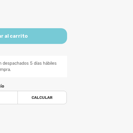
r al carrito
n despachados 5 días hábiles
ompra.
ío
CALCULAR