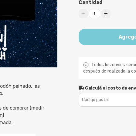
Cantidad
1
Agrega
Todos los envíos será
después de realizada la c
odón peinado, las
Calculá el costo de env
o.
s de comprar (medir
n)
imada.