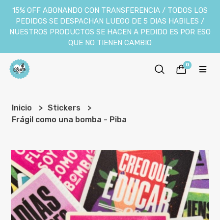
15% OFF ABONANDO CON TRANSFERENCIA / TODOS LOS
PEDIDOS SE DESPACHAN LUEGO DE 5 DIAS HABILES /
NUESTROS PRODUCTOS SE HACEN A PEDIDO ES POR ESO
QUE NO TIENEN CAMBIO
0
Inicio
Stickers
Frágil como una bomba - Piba