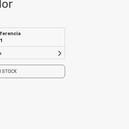
lor
ferencia
1
s
N STOCK