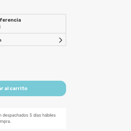
ferencia
1
s
r al carrito
n despachados 5 días hábiles
ompra.