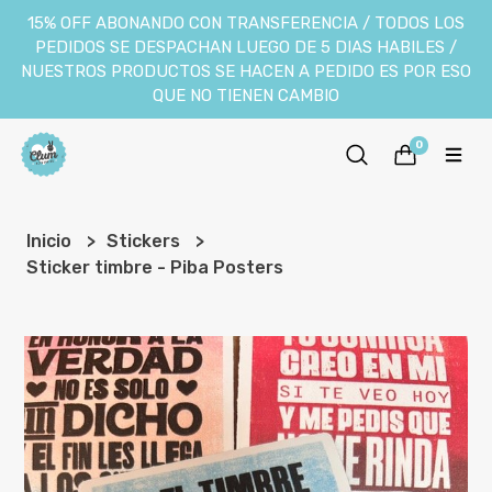
15% OFF ABONANDO CON TRANSFERENCIA / TODOS LOS
PEDIDOS SE DESPACHAN LUEGO DE 5 DIAS HABILES /
NUESTROS PRODUCTOS SE HACEN A PEDIDO ES POR ESO
QUE NO TIENEN CAMBIO
0
Inicio
Stickers
Sticker timbre - Piba Posters