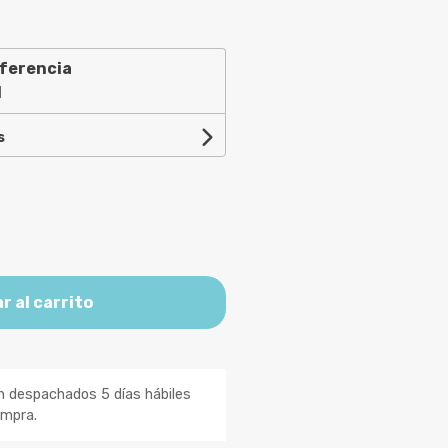
ferencia
1
s
r al carrito
n despachados 5 días hábiles
ompra.