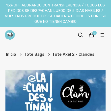
15% OFF ABONANDO CON TRANSFERENCIA / TODOS LOS
PEDIDOS SE DESPACHAN LUEGO DE 5 DIAS HABILES /
NUESTROS PRODUCTOS SE HACEN A PEDIDO ES POR ESO
QUE NO TIENEN CAMBIO
0
Inicio
Tote Bags
Tote Axel 2 - Clandes