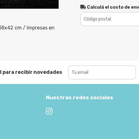
Calculá el costo de env
38x42 cm / Impresas en
l para recibir novedades
Nuestras redes sociales