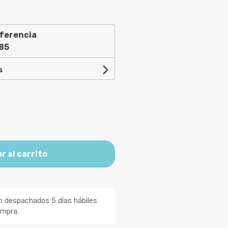
ferencia
85
s
r al carrito
n despachados 5 días hábiles
ompra.