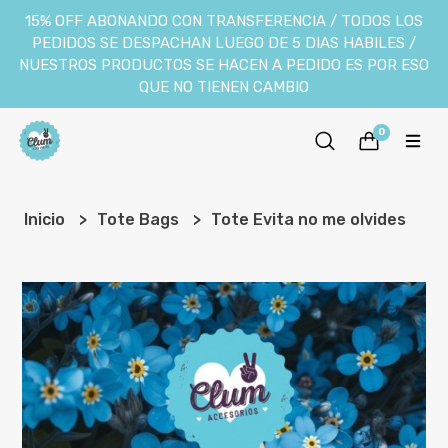
15% OFF ABONANDO CON TRANSFERENCIA / TODOS LOS
PEDIDOS SE DESPACHAN LUEGO DE 5 DIAS HABILES /
NUESTROS PRODUCTOS SE HACEN A PEDIDO ES POR ESO
QUE NO TIENEN CAMBIO
0
Inicio
Tote Bags
Tote Evita no me olvides