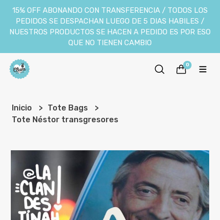
15% OFF ABONANDO CON TRANSFERENCIA / TODOS LOS
PEDIDOS SE DESPACHAN LUEGO DE 5 DIAS HABILES /
NUESTROS PRODUCTOS SE HACEN A PEDIDO ES POR ESO
QUE NO TIENEN CAMBIO
0
Inicio
Tote Bags
Tote Néstor transgresores