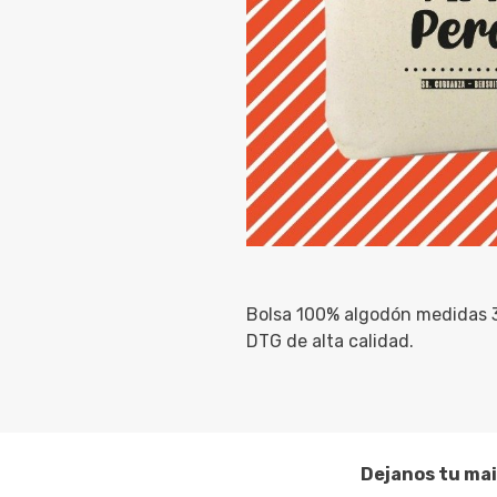
Bolsa 100% algodón medidas 
DTG de alta calidad.
Dejanos tu mai