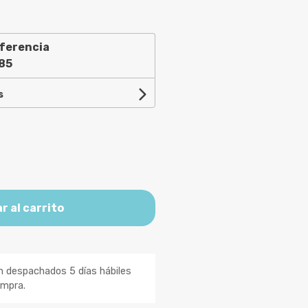
ferencia
85
s
r al carrito
n despachados 5 días hábiles
ompra.