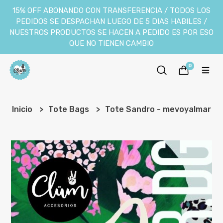
15% OFF ABONANDO CON TRANSFERENCIA / TODOS LOS
PEDIDOS SE DESPACHAN LUEGO DE 5 DIAS HABILES /
NUESTROS PRODUCTOS SE HACEN A PEDIDO ES POR ESO
QUE NO TIENEN CAMBIO
0
Inicio
Tote Bags
Tote Sandro - mevoyalmar