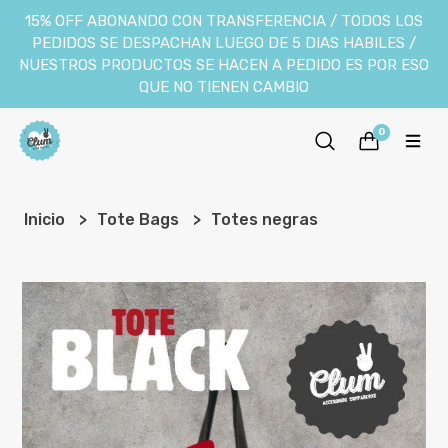
15% OFF ABONANDO CON TRANSFERENCIA / TODOS LOS
PEDIDOS SE DESPACHAN LUEGO DE 5 DIAS HABILES /
NUESTROS PRODUCTOS SE HACEN A PEDIDO ES POR ESO
QUE NO TIENEN CAMBIO
0
Inicio
Tote Bags
Totes negras