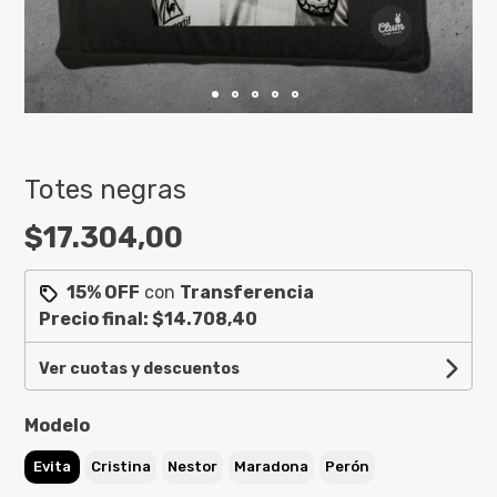
Totes negras
$17.304,00
15% OFF
con
Transferencia
Precio final:
$14.708,40
Ver cuotas y descuentos
Modelo
Evita
Cristina
Nestor
Maradona
Perón